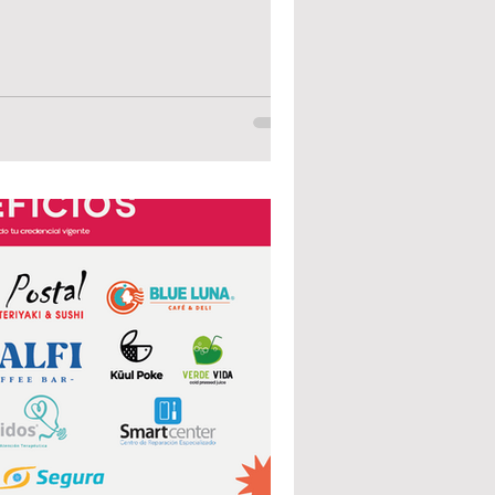
 becas para brindar apoyo financiero a
iciten y cubran los requisitos para
 a una beca tendrán un plazo para la
a solicitud de beca, que deberán
recepción de la escuela. En su s