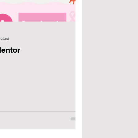
ectura
Mentor