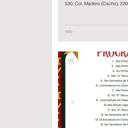
530, Col. Madero (Cacho), 220
Información del evento El Gra
2026 “Soy parte de la historia 
décadas, miles de alumnos han
Colegio Mentor Mexicano. Hoy,
profesionistas, emprendedores, 
servidores públicos, madre