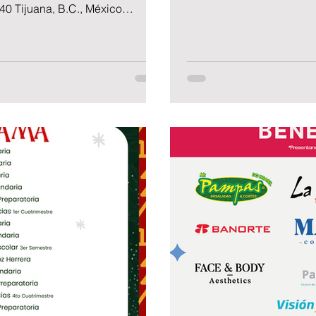
ofrece distintos tipos de
40 Tijuana, B.C., México
los estudiantes que lo sol
n Reencuentro Mentor 1956–
obtenerla. Los aspirantes
de Tijuana” Durante siete
entrega y recepción de l
 pasado por las aulas del
realizar directamente en 
 esos estudiantes son
docentes, artistas, deportistas,