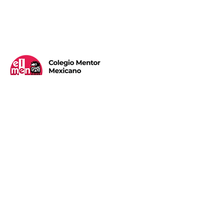
Calle Brasil #530, Col. Madero C. P. 22040
Tijuana, B.C.
(664) 684 - 1108
y
(664) 684 - 1327
Teléfonos: