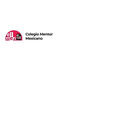
Calle Brasil #530, Col. Madero C. P. 22040
Tijuana, B.C.
(664) 684 - 1108
y
(664) 684 - 1327
Teléfonos: