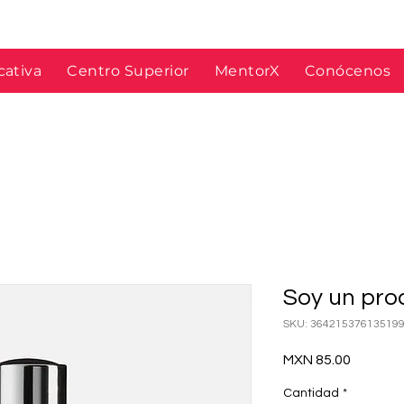
cativa
Centro Superior
MentorX
Conócenos
Soy un pro
SKU: 36421537613519
Precio
MXN 85.00
Cantidad
*