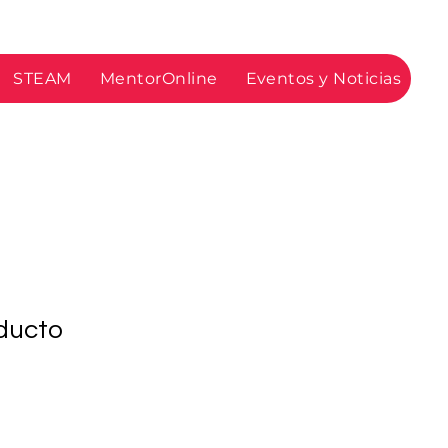
STEAM
MentorOnline
Eventos y Noticias
ducto
9